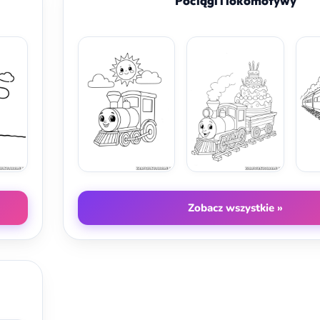
Pociągi i lokomotywy
Zobacz wszystkie »