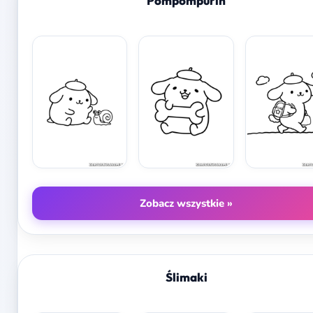
Pompompurin
Zobacz wszystkie »
Ślimaki