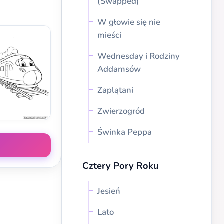
(Swapped)
W głowie się nie
mieści
Wednesday i Rodziny
Addamsów
Zaplątani
Zwierzogród
Świnka Peppa
Cztery Pory Roku
Jesień
Lato