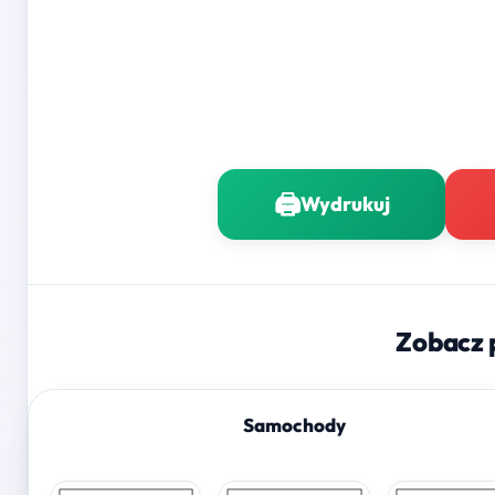
🖨️
Wydrukuj
Zobacz 
Samochody