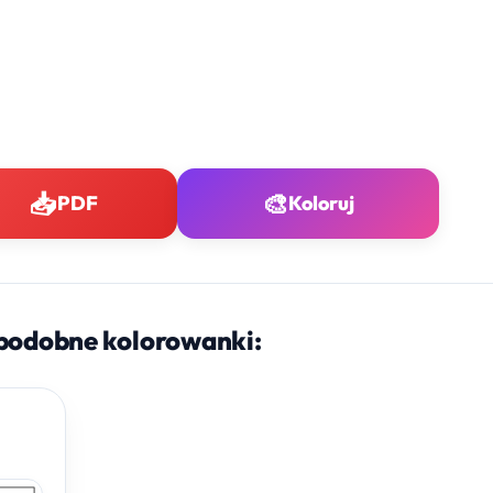
📥
🎨
PDF
Koloruj
podobne kolorowanki: