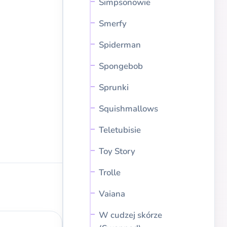
Simpsonowie
Smerfy
Spiderman
Spongebob
Sprunki
Squishmallows
Teletubisie
Toy Story
Trolle
Vaiana
W cudzej skórze