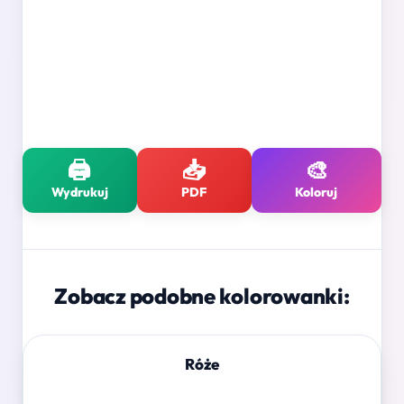
🖨️
📥
🎨
Wydrukuj
PDF
Koloruj
Zobacz podobne kolorowanki:
Róże