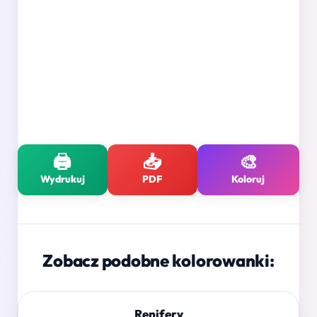
🖨️
📥
🎨
Wydrukuj
PDF
Koloruj
Zobacz podobne kolorowanki:
Renifery