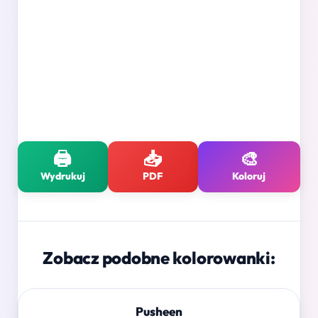
🖨️
📥
🎨
Wydrukuj
PDF
Koloruj
Zobacz podobne kolorowanki:
Pusheen