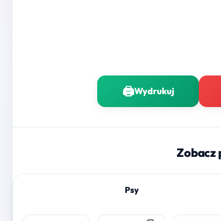
🖨️
Wydrukuj
Zobacz 
Psy