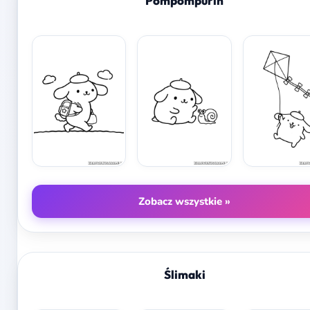
Pompompurin
Zobacz wszystkie »
Ślimaki