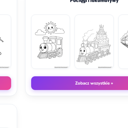
Pociągi i lokomotywy
Zobacz wszystkie »