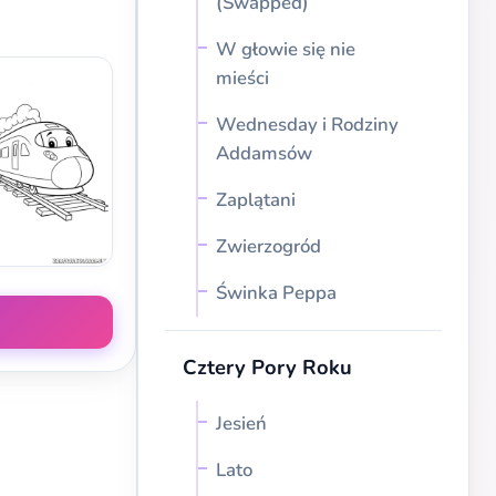
(Swapped)
W głowie się nie
mieści
Wednesday i Rodziny
Addamsów
Zaplątani
Zwierzogród
Świnka Peppa
Cztery Pory Roku
Jesień
Lato