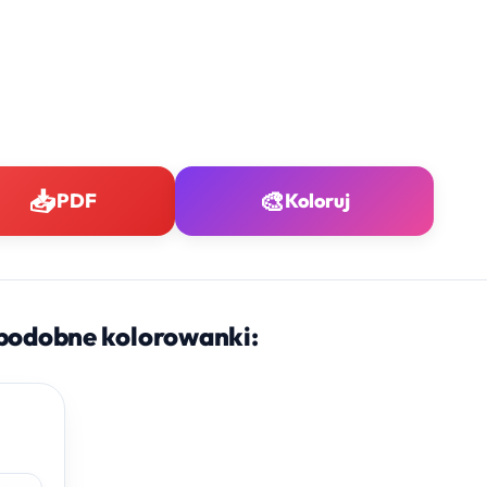
📥
🎨
PDF
Koloruj
podobne kolorowanki: