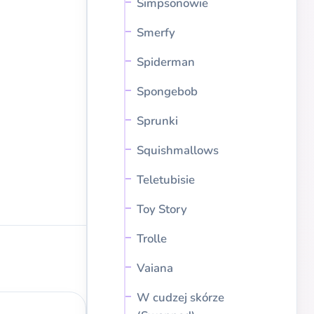
Simpsonowie
Smerfy
Spiderman
Spongebob
Sprunki
Squishmallows
Teletubisie
Toy Story
Trolle
Vaiana
W cudzej skórze