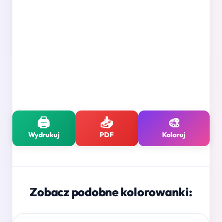
🖨️
📥
🎨
Wydrukuj
PDF
Koloruj
Zobacz podobne kolorowanki: