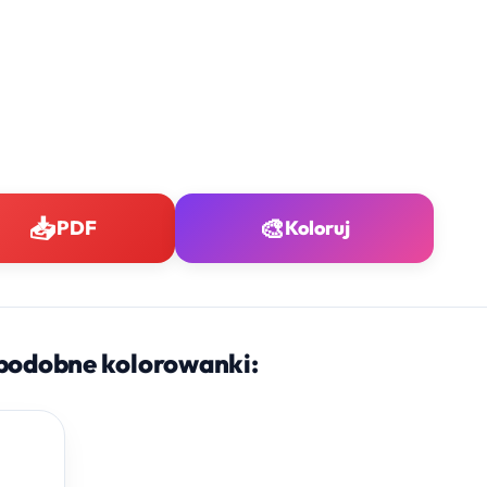
📥
🎨
PDF
Koloruj
podobne kolorowanki: