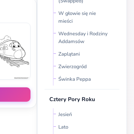
(Swapped)
W głowie się nie
mieści
Wednesday i Rodziny
Addamsów
Zaplątani
Zwierzogród
Świnka Peppa
Cztery Pory Roku
Jesień
Lato