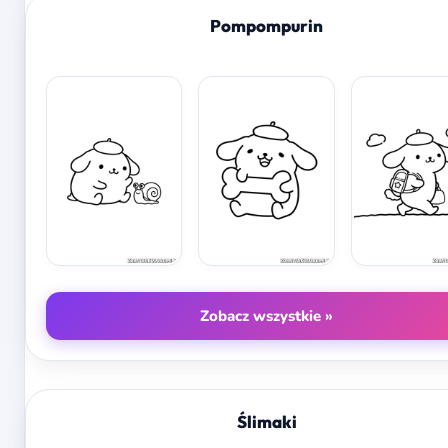
Pompompurin
Zobacz wszystkie »
Ślimaki