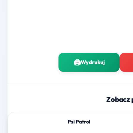
🖨️
Wydrukuj
Zobacz 
Psi Patrol