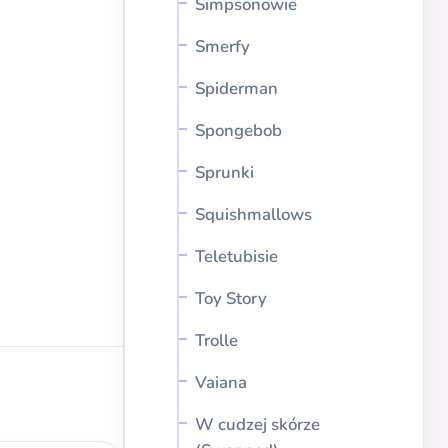
Simpsonowie
Smerfy
Spiderman
Spongebob
Sprunki
Squishmallows
Teletubisie
Toy Story
Trolle
Vaiana
W cudzej skórze