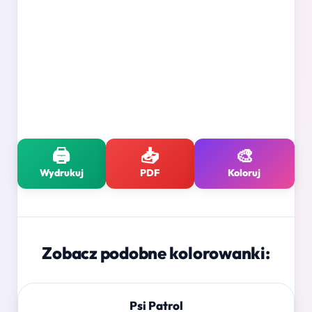
🖨️
📥
🎨
Wydrukuj
PDF
Koloruj
Zobacz podobne kolorowanki:
Psi Patrol