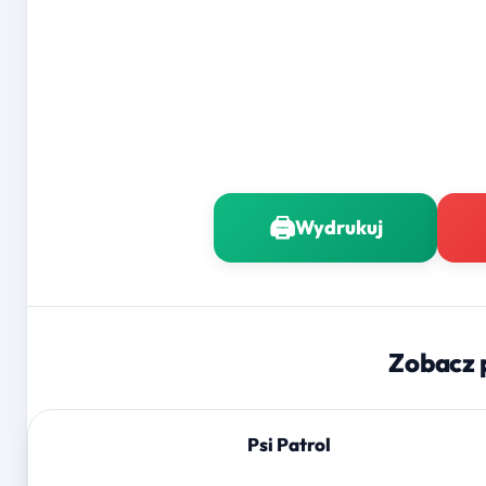
🖨️
Wydrukuj
Zobacz 
Psi Patrol