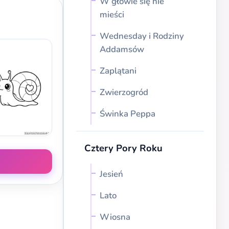
W głowie się nie
mieści
Wednesday i Rodziny
Addamsów
Zaplątani
Zwierzogród
Świnka Peppa
Cztery Pory Roku
Jesień
Lato
Wiosna