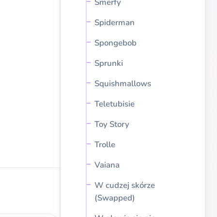
Smerfy
Spiderman
Spongebob
Sprunki
Squishmallows
Teletubisie
Toy Story
Trolle
Vaiana
W cudzej skórze
(Swapped)