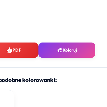
📥
🎨
PDF
Koloruj
podobne kolorowanki: