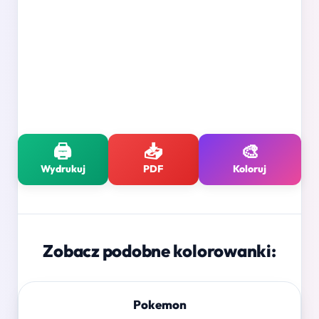
🖨️
📥
🎨
Wydrukuj
PDF
Koloruj
Zobacz podobne kolorowanki:
Pokemon