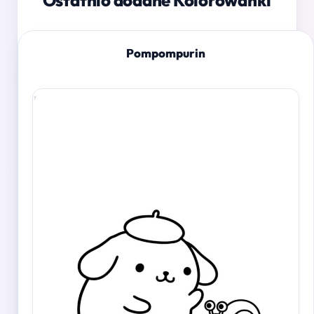
Ostatnio dodane Kolorowanki
Pompompurin