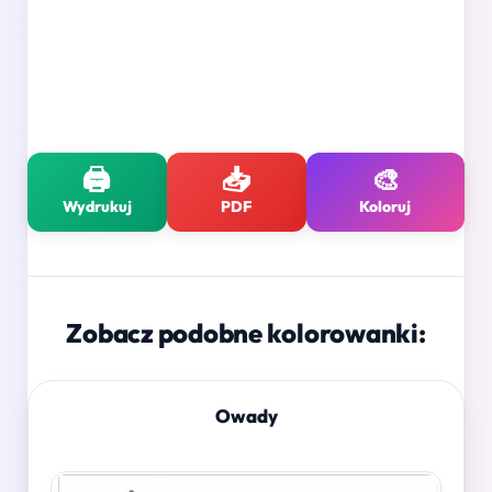
🖨️
📥
🎨
Wydrukuj
PDF
Koloruj
Zobacz podobne kolorowanki:
Owady