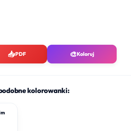
📥
🎨
PDF
Koloruj
podobne kolorowanki:
im