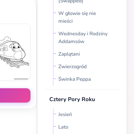
(Swapped)
W głowie się nie
mieści
Wednesday i Rodziny
Addamsów
Zaplątani
Zwierzogród
Świnka Peppa
Cztery Pory Roku
Jesień
Lato