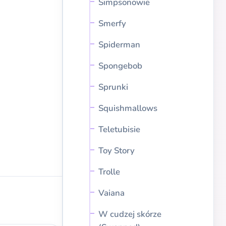
Simpsonowie
Smerfy
Spiderman
Spongebob
Sprunki
Squishmallows
Teletubisie
Toy Story
Trolle
Vaiana
W cudzej skórze