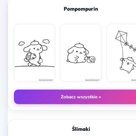
Pompompurin
Zobacz wszystkie »
Ślimaki