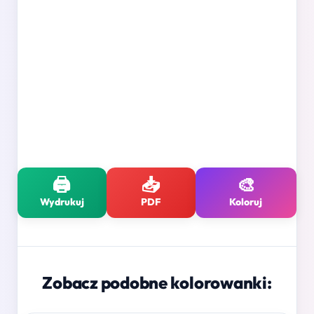
🖨️
📥
🎨
Wydrukuj
PDF
Koloruj
Zobacz podobne kolorowanki: