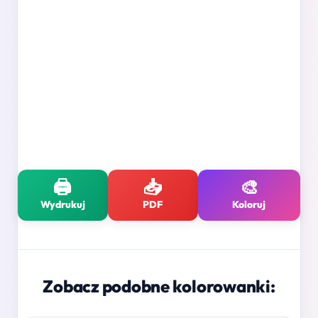
🖨️
📥
🎨
Wydrukuj
PDF
Koloruj
Zobacz podobne kolorowanki: