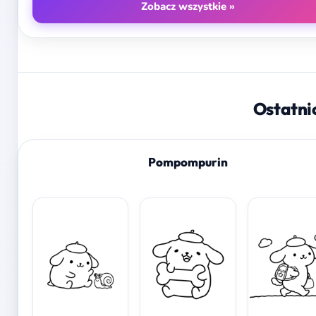
Zobacz wszystkie »
Ostatni
Pompompurin