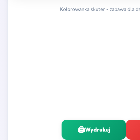
Kolorowanka skuter - zabawa dla dzi
🖨️
Wydrukuj