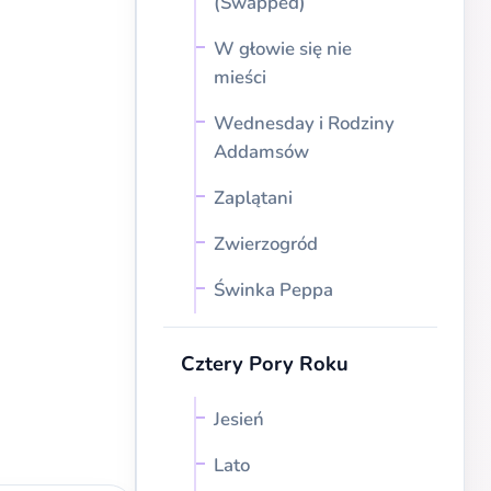
(Swapped)
W głowie się nie
mieści
Wednesday i Rodziny
Addamsów
Zaplątani
Zwierzogród
Świnka Peppa
Cztery Pory Roku
Jesień
Lato