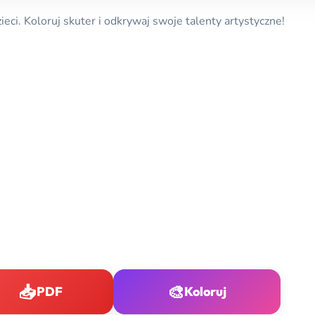
eci. Koloruj skuter i odkrywaj swoje talenty artystyczne!
📥
🎨
PDF
Koloruj