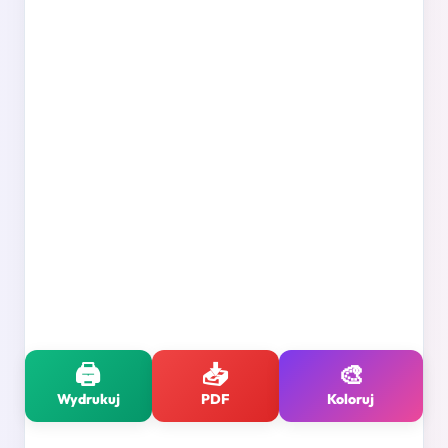
🖨️
📥
🎨
Wydrukuj
PDF
Koloruj