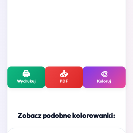
🖨️
📥
🎨
Wydrukuj
PDF
Koloruj
Zobacz podobne kolorowanki: