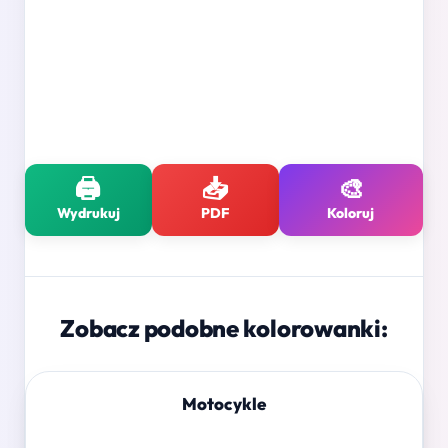
🖨️
📥
🎨
Wydrukuj
PDF
Koloruj
Zobacz podobne kolorowanki:
Motocykle