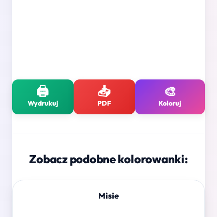
🖨️
📥
🎨
Wydrukuj
PDF
Koloruj
Zobacz podobne kolorowanki:
Misie