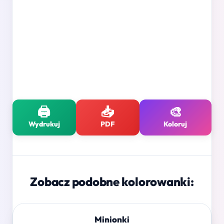
🖨️
📥
🎨
Wydrukuj
PDF
Koloruj
Zobacz podobne kolorowanki:
Minionki