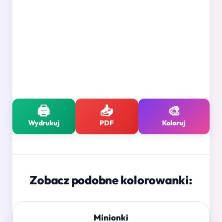
🖨️
📥
🎨
Wydrukuj
PDF
Koloruj
Zobacz podobne kolorowanki:
Minionki