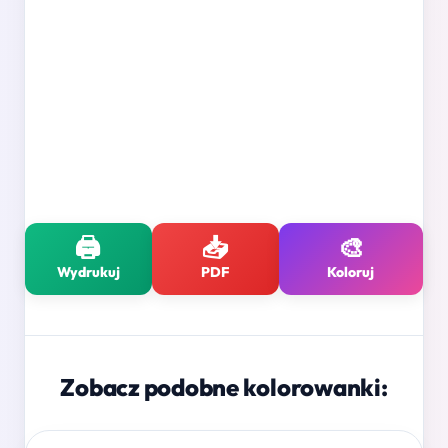
🖨️
📥
🎨
Wydrukuj
PDF
Koloruj
Zobacz podobne kolorowanki: