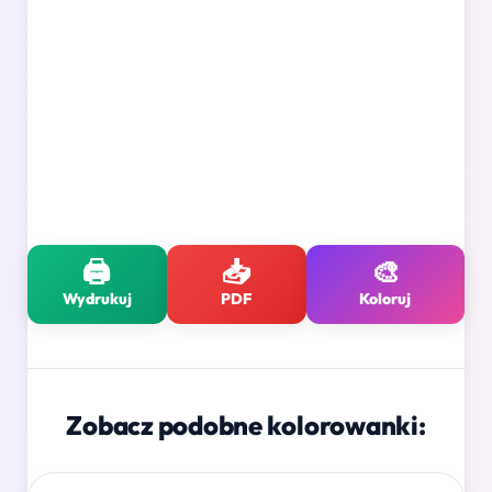
🖨️
📥
🎨
Wydrukuj
PDF
Koloruj
Zobacz podobne kolorowanki: