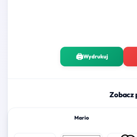
🖨️
Wydrukuj
Zobacz 
Mario