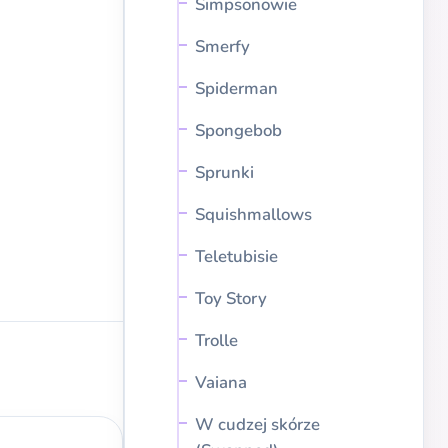
Simpsonowie
Smerfy
Spiderman
Spongebob
Sprunki
Squishmallows
Teletubisie
Toy Story
Trolle
Vaiana
W cudzej skórze