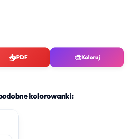
📥
🎨
PDF
Koloruj
podobne kolorowanki: