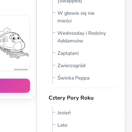
(Swapped)
W głowie się nie
mieści
Wednesday i Rodziny
Addamsów
Zaplątani
Zwierzogród
Świnka Peppa
Cztery Pory Roku
Jesień
Lato