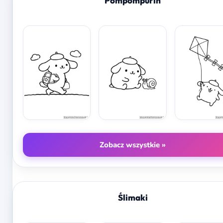
Pompompurin
Zobacz wszystkie »
Ślimaki