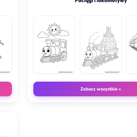
Pociągi i lokomotywy
Zobacz wszystkie »