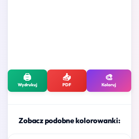
🖨️
📥
🎨
Wydrukuj
PDF
Koloruj
Zobacz podobne kolorowanki: