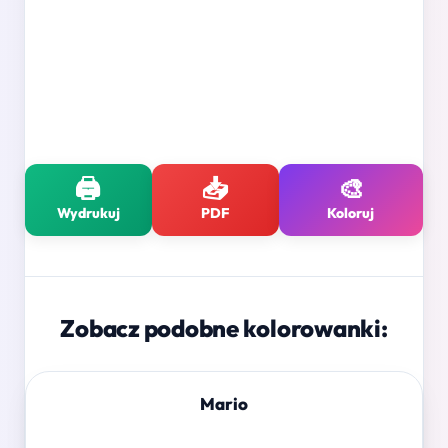
🖨️
📥
🎨
Wydrukuj
PDF
Koloruj
Zobacz podobne kolorowanki:
Mario