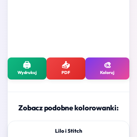
🖨️
📥
🎨
Wydrukuj
PDF
Koloruj
Zobacz podobne kolorowanki:
Lilo i Stitch