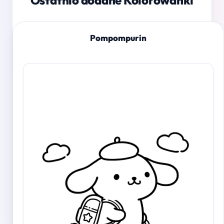
Ostatnio dodane Kolorowanki
Pompompurin