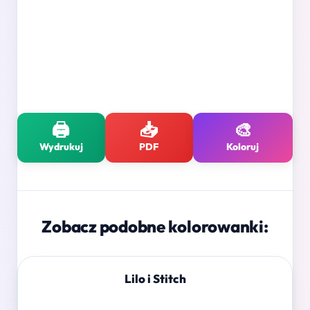
🖨️
📥
🎨
Wydrukuj
PDF
Koloruj
Zobacz podobne kolorowanki:
Lilo i Stitch