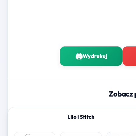
🖨️
Wydrukuj
Zobacz 
Lilo i Stitch