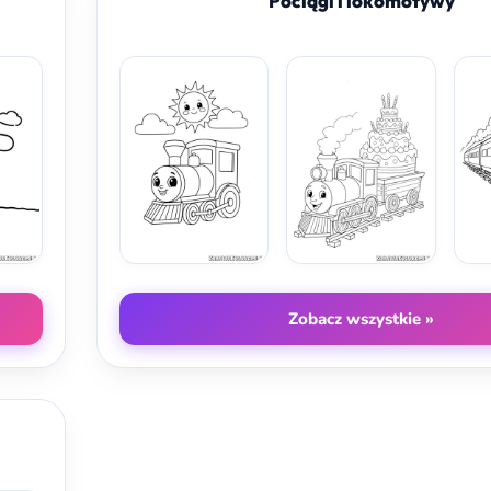
Pociągi i lokomotywy
Zobacz wszystkie »