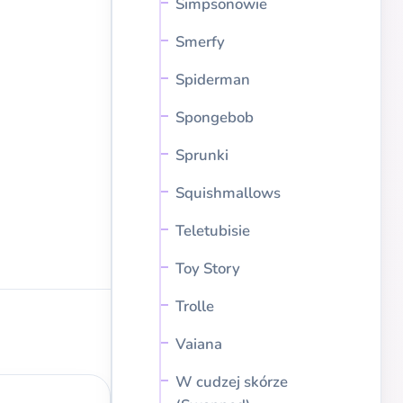
Simpsonowie
Smerfy
Spiderman
Spongebob
Sprunki
Squishmallows
Teletubisie
Toy Story
Trolle
Vaiana
W cudzej skórze