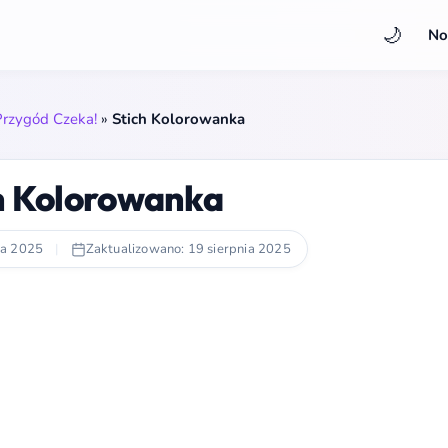
🌙
No
 Przygód Czeka!
»
Stich Kolorowanka
h Kolorowanka
ca 2025
|
Zaktualizowano: 19 sierpnia 2025