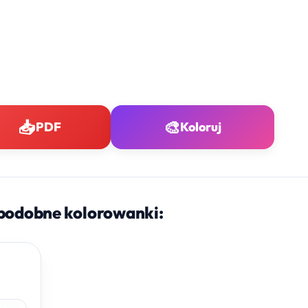
📥
🎨
PDF
Koloruj
podobne kolorowanki: