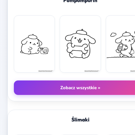
Pompompurin
Zobacz wszystkie »
Ślimaki