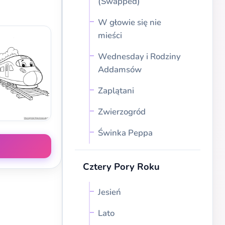
(Swapped)
W głowie się nie
mieści
Wednesday i Rodziny
Addamsów
Zaplątani
Zwierzogród
Świnka Peppa
Cztery Pory Roku
Jesień
Lato