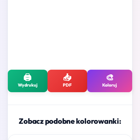
🖨️
📥
🎨
Wydrukuj
PDF
Koloruj
Zobacz podobne kolorowanki: