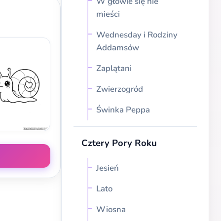
W głowie się nie
mieści
Wednesday i Rodziny
Addamsów
Zaplątani
Zwierzogród
Świnka Peppa
Cztery Pory Roku
Jesień
Lato
Wiosna