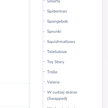
Smerfy
Spiderman
Spongebob
Sprunki
Squishmallows
Teletubisie
Toy Story
Trolle
Vaiana
W cudzej skórze
(Swapped)