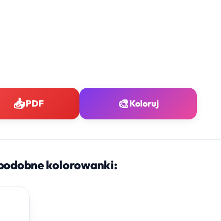
📥
🎨
PDF
Koloruj
podobne kolorowanki: