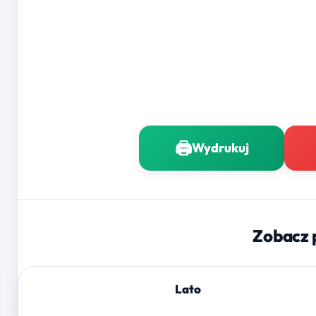
🖨️
Wydrukuj
Zobacz 
Lato