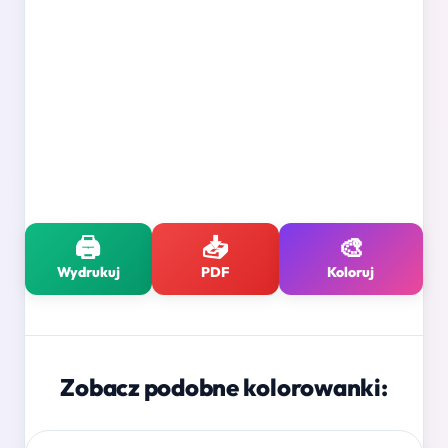
🖨️
📥
🎨
Wydrukuj
PDF
Koloruj
Zobacz podobne kolorowanki: