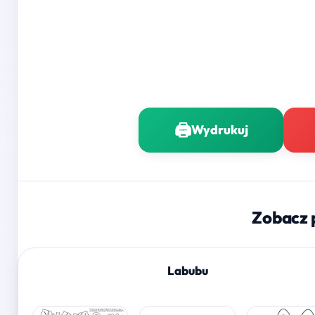
🖨️
Wydrukuj
Zobacz 
Labubu