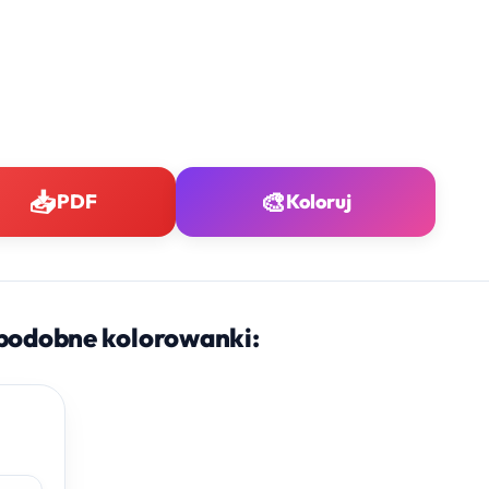
📥
🎨
PDF
Koloruj
podobne kolorowanki: