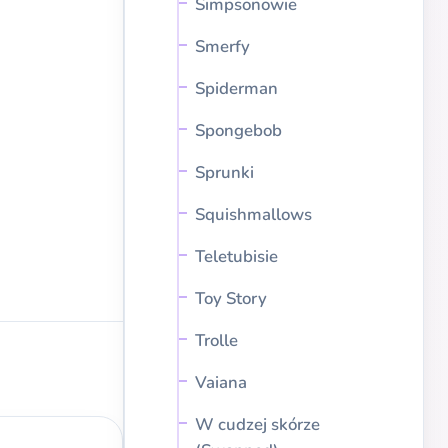
Simpsonowie
Smerfy
Spiderman
Spongebob
Sprunki
Squishmallows
Teletubisie
Toy Story
Trolle
Vaiana
W cudzej skórze