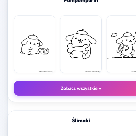
Pompompurin
Zobacz wszystkie »
Ślimaki