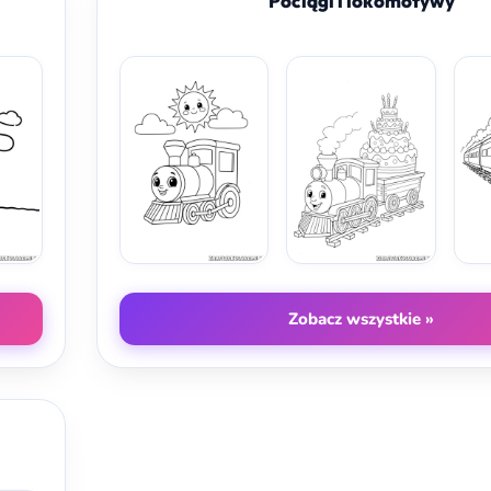
Pociągi i lokomotywy
Zobacz wszystkie »