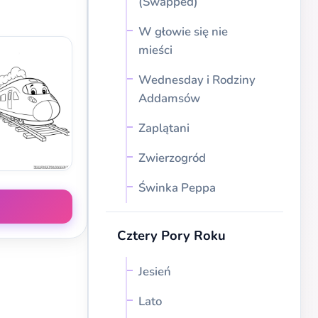
(Swapped)
W głowie się nie
mieści
Wednesday i Rodziny
Addamsów
Zaplątani
Zwierzogród
Świnka Peppa
Cztery Pory Roku
Jesień
Lato