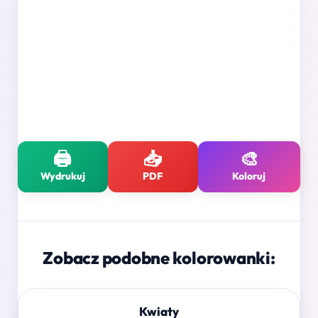
🖨️
📥
🎨
Wydrukuj
PDF
Koloruj
Zobacz podobne kolorowanki:
Kwiaty