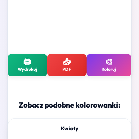
🖨️
📥
🎨
Wydrukuj
PDF
Koloruj
Zobacz podobne kolorowanki:
Kwiaty