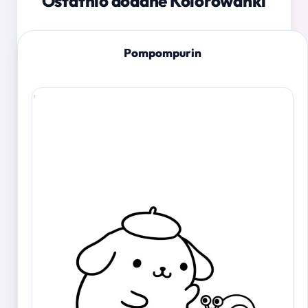
Ostatnio dodane Kolorowanki
Pompompurin