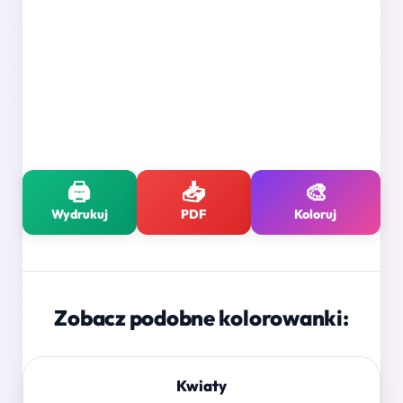
🖨️
📥
🎨
Wydrukuj
PDF
Koloruj
Zobacz podobne kolorowanki:
Kwiaty