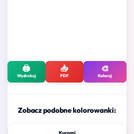
🖨️
📥
🎨
Wydrukuj
PDF
Koloruj
Zobacz podobne kolorowanki:
Kuromi