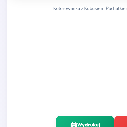
Kolorowanka z Kubusiem Puchatkiem i 
🖨️
Wydrukuj