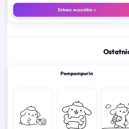
Zobacz wszystkie »
Ostatni
Pompompurin