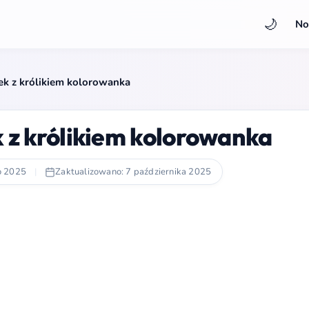
🌙
No
k z królikiem kolorowanka
 z królikiem kolorowanka
o 2025
|
Zaktualizowano: 7 października 2025