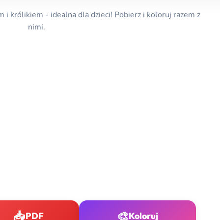
królikiem - idealna dla dzieci! Pobierz i koloruj razem z
nimi.
📥
🎨
PDF
Koloruj