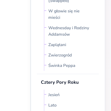
(Swapped)
W głowie się nie
mieści
Wednesday i Rodziny
Addamsów
Zaplątani
Zwierzogród
Świnka Peppa
Cztery Pory Roku
Jesień
Lato