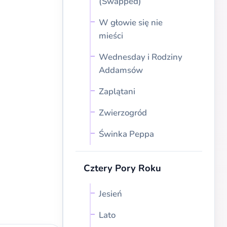
(Swapped)
W głowie się nie
mieści
Wednesday i Rodziny
Addamsów
Zaplątani
Zwierzogród
Świnka Peppa
Cztery Pory Roku
Jesień
Lato