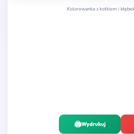
Kolorowanka z kotkiem i kłębek
🖨️
Wydrukuj