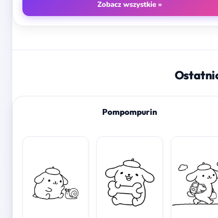
Zobacz wszystkie »
Ostatni
Pompompurin