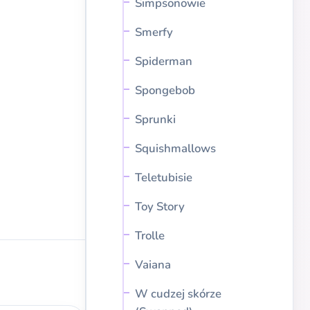
Simpsonowie
Smerfy
Spiderman
Spongebob
Sprunki
Squishmallows
Teletubisie
Toy Story
Trolle
Vaiana
W cudzej skórze