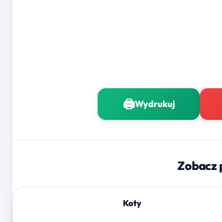
🖨️
Wydrukuj
Zobacz 
Koty