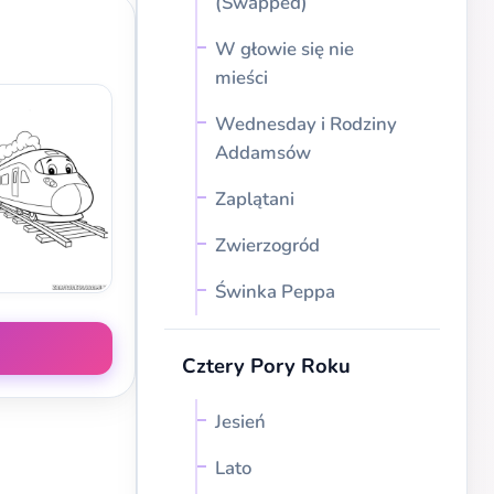
(Swapped)
W głowie się nie
mieści
Wednesday i Rodziny
Addamsów
Zaplątani
Zwierzogród
Świnka Peppa
Cztery Pory Roku
Jesień
Lato