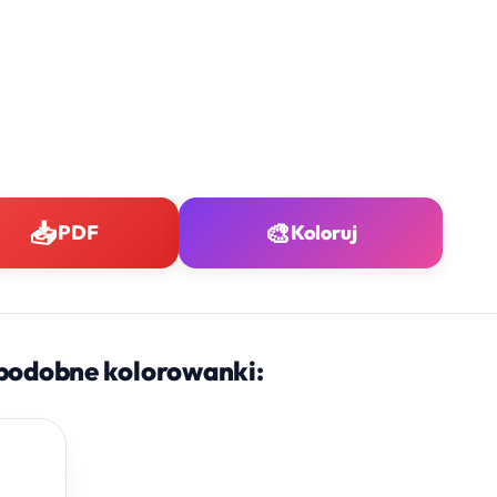
📥
🎨
PDF
Koloruj
podobne kolorowanki: