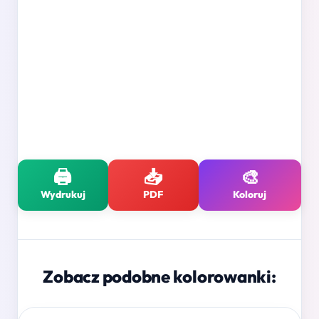
🖨️
📥
🎨
Wydrukuj
PDF
Koloruj
Zobacz podobne kolorowanki: