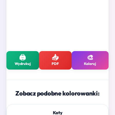
🖨️
📥
🎨
Wydrukuj
PDF
Koloruj
Zobacz podobne kolorowanki:
Koty