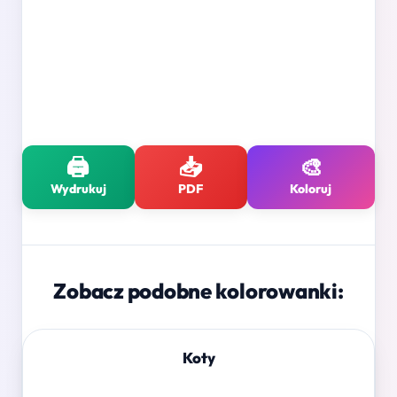
🖨️
📥
🎨
Wydrukuj
PDF
Koloruj
Zobacz podobne kolorowanki:
Koty