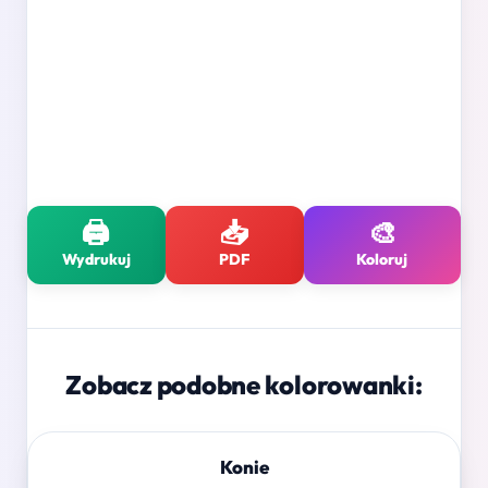
🖨️
📥
🎨
Wydrukuj
PDF
Koloruj
Zobacz podobne kolorowanki:
Konie