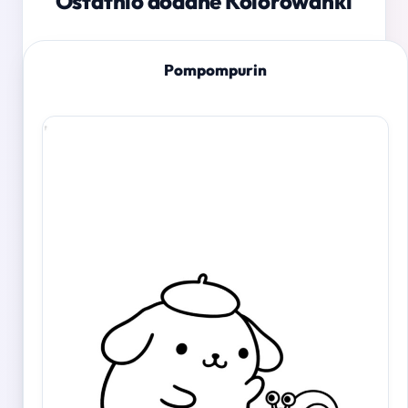
Ostatnio dodane Kolorowanki
Pompompurin