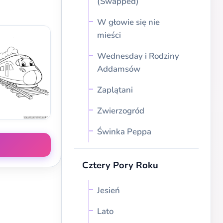
(Swapped)
W głowie się nie
mieści
Wednesday i Rodziny
Addamsów
Zaplątani
Zwierzogród
Świnka Peppa
Cztery Pory Roku
Jesień
Lato