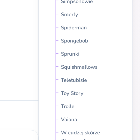
Simpsonowie
Smerfy
Spiderman
Spongebob
Sprunki
Squishmallows
Teletubisie
Toy Story
Trolle
Vaiana
W cudzej skórze