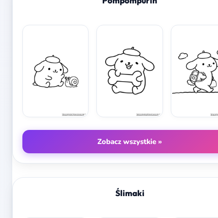
Pompompurin
Zobacz wszystkie »
Ślimaki