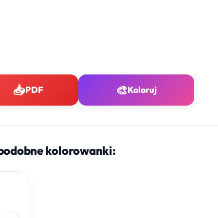
📥
🎨
PDF
Koloruj
podobne kolorowanki: