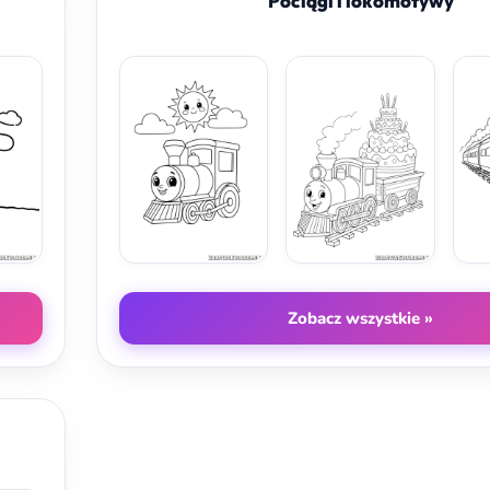
Pociągi i lokomotywy
Zobacz wszystkie »