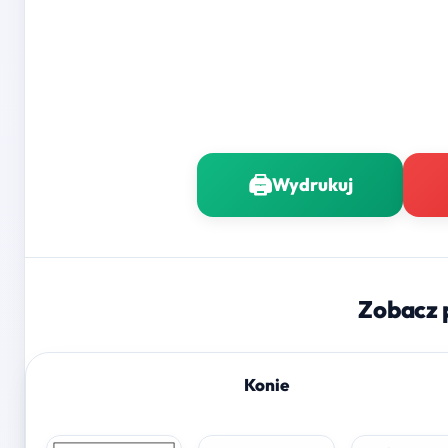
🖨️
Wydrukuj
Zobacz 
Konie