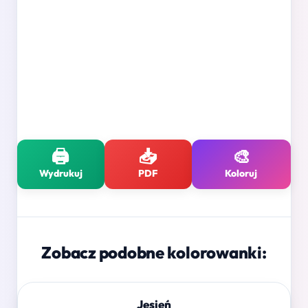
🖨️
📥
🎨
Wydrukuj
PDF
Koloruj
Zobacz podobne kolorowanki:
Jesień