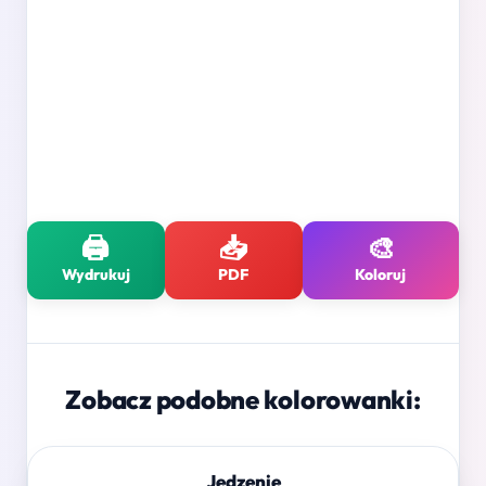
🖨️
📥
🎨
Wydrukuj
PDF
Koloruj
Zobacz podobne kolorowanki:
Jedzenie