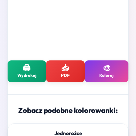
🖨️
📥
🎨
Wydrukuj
PDF
Koloruj
Zobacz podobne kolorowanki:
Jednorożce