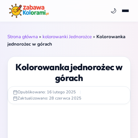
🌙
Strona główna
»
kolorowanki Jednorożce
»
Kolorowanka
jednorożec w górach
Kolorowanka jednorożec w
górach
Opublikowano: 16 lutego 2025
|
Zaktualizowano: 28 czerwca 2025