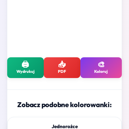
🖨️
📥
🎨
Wydrukuj
PDF
Koloruj
Zobacz podobne kolorowanki:
Jednorożce