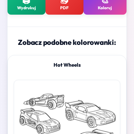
🖨️
📥
🎨
Wydrukuj
PDF
Koloruj
Zobacz podobne kolorowanki:
Hot Wheels